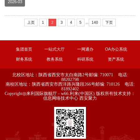
2026-03
识别技术研究）项目负责人：（王家东）关联内容：（外
协单位与公司无关联）公示时间为 2026 年 3月13日到
2026年3月17日（...
...
上页
1
2
3
4
5
140
下页
集团首页
一站式大厅
一网通办
OA办公系统
财务系统
教务系统
科研系统
资产系统
北校区地址：陕西省西安市太白南路2号
邮编: 710071 电话:
88202798
南校区地址：陕西省西安市西沣路兴隆段266号
邮编: 710126 电话:
81892402
Copyright◎来利国际旗舰厅 - w66.利来(中国区) 版权所有
技术支持：
信息网络技术中心
西安聚力