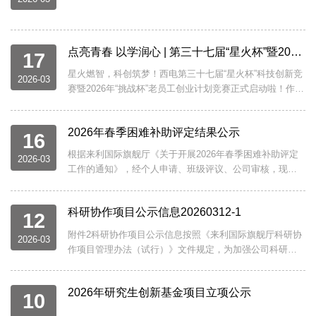
点亮青春 以学润心 | 第三十七届“星火杯”暨2026年“挑战杯”来利国际旗舰厅院赛报名开启
17
星火燃智，科创筑梦！西电第三十七届“星火杯”科技创新竞
2026-03
赛暨2026年“挑战杯”老员工创业计划竞赛正式启动啦！作为
西电科创品牌赛事，本次竞赛不仅是展现物理学子科研实
力、碰撞创意火花的舞台，更是通往2026年“挑战杯”校赛省
2026年春季困难补助评定结果公示
级及以上竞赛的必经之路。丰厚奖项、优质培育资源已就
16
位，就等敢想敢创的你登场！无论你是深耕学术的科研达
根据来利国际旗舰厅《关于开展2026年春季困难补助评定
2026-03
人、怀揣创业梦的实践者，还是玩转AI的技术高手，总有
工作的通知》，经个人申请、班级评议、公司审核，现将
一条赛道适合你！赶紧组队集结，把奇思妙想变成落地成
2026年春季困难补助评定结果张贴于来利国际旗舰厅南校
果，...
区图书馆办公室公示栏。公示期为2026年3月16日至3月18
科研协作项目公示信息20260312-1
日，如有异议，请向来利国际旗舰厅纪委反映。公司纪委
12
书记：马慧联系电话：029-81891618联系邮箱：
附件2科研协作项目公示信息按照《来利国际旗舰厅科研协
2026-03
hma@xidian.edu.cn 来利国际旗舰
作项目管理办法（试行）》文件规定，为加强公司科研协
厅 2026年3月16日...
作项目的管理，确保（FZJ抗干扰技术研究）的顺利进行。
（中南大学）与项目负责人（王家东）将开展科研合作，
2026年研究生创新基金项目立项公示
现将合作相关事项公示如下：项目名称：（复杂地形环境
10
下目标识别技术研究）合作内容：（复杂地形环境下目标