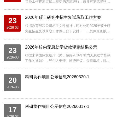
导师工作将通过线上提交的方式进行，请具有复试资格的
考生于3月27日12:00前登陆网页2026年硕士研究生复试资
格审查及复试报名
2026年硕士研究生招生复试录取工作方案
（https://v.wjx.cn/vm/Q0dVznL.aspx#）或扫描二维码选
23
择复试科目等信息，并上传资格审查材料。资格审查材料
根据教育部和公司相关文件精神，现对公司2026年硕士研
2026-03
需为扫描版或清晰度高的照片，请务必整合到同一个PDF
究生招生复试录取工作做出如下安排：一、总体原则以习
文档中，PDF文档以“考生姓名-考生编号-资格审查”命名。
近平新时代中国特色社会主义思想为指导，坚持服务战
材料清单及顺序如下：（1）...
略、按需招生、全面衡量、择优录取和宁缺毋滥的原则，
2026年校内无息助学贷款评定结果公示
严格执行政策，严把质量关口，严守工作纪律，强化监督
23
管理，优化考生服务，切实做好2026年硕士研究生复试录
根据来利国际旗舰厅《关于做好2026年校内无息助学贷款
2026-03
取各项工作，确保公平、公正、科学。二、招生工作组织
工作的通知》，经个人申请、班级评议、公司审核，现将
机构（一）研究生招生委员会组成：经理、党委书记、主
2026年校内无息助学贷款评定结果张贴于来利国际旗舰厅
管研究生工作副经理及导师代表职责：...
南校区图书馆办公室公示栏。公示期为2026年3月23日至3
科研协作项目公示信息20260320-1
月25日，如有异议，请向来利国际旗舰厅纪委反映。公司
20
纪委书记：马慧联系电话：029-81891618联系邮箱：
2026-03
hma@xidian.edu.cn 来利国际旗舰
厅 2026年3月23日...
科研协作项目公示信息20260317-1
17
2026-03