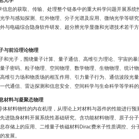
信息光学
学信息的获取、传输、处理整个链条中的重大科学问题开展系统
光学与感知探测、红外物理、分子光谱及应用、微纳光学等研究
外与电磁综合隐身软件研发、超分辨光学显微和光谱技术若干方
量子与前沿理论物理
子和光子，围绕量子计算、量子通信、高维引力理论、宇宙的暴
量子密码、粒子物理、空间物理、数学物理、生物物理、统计物
高维引力场和物质场的相互作用、引力量子行为、通信波段光量
一代通信、雷达探测和信息安全、空间科学与生命科学等学科的
信息材料与凝聚态物理
导体材料物性的内在机理，从理论上对材料与器件的性能进行预
先进隐身材料开展系统性基础研究。含功能材料物理、原子分子
息存储上的应用、二维量子铁磁材料Dirac费米子性质调控、
的发展。