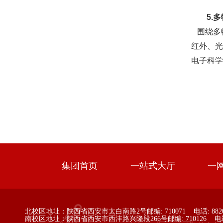
5.
围绕多
红外、光
电子科学
集团首页
一站式大厅
一
北校区地址：陕西省西安市太白南路2号
邮编: 710071 电话: 882
南校区地址：陕西省西安市西沣路兴隆段266号
邮编: 710126 电话