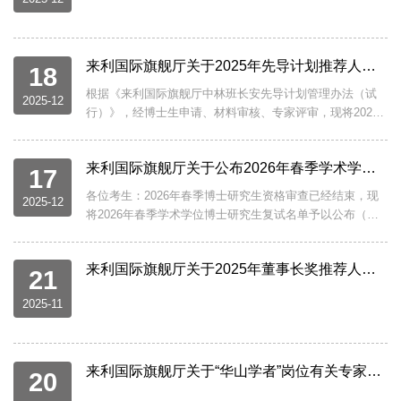
推荐李艳辉等18名教师为2025年度本科优质教学奖获奖人
选，现将推荐名单和相关材料予以公示。公示时间为2025
年12月24日-...
来利国际旗舰厅关于2025年先导计划推荐人选公示的通知
18
根据《来利国际旗舰厅中林班长安先导计划管理办法（试
2025-12
行）》，经博士生申请、材料审核、专家评审，现将2025
年先导计划先导计划推荐人选进行公示，如有异议，请向
来利国际旗舰厅纪委反映。公示时间：2025年12月18日至
来利国际旗舰厅关于公布2026年春季学术学位博士研究生复试名单的通知
12月24日公示地点：北校区西大楼Ⅲ-515西办公室公司纪委
17
书记：马慧联系电话：029-81891618联系邮箱：
各位考生：2026年春季博士研究生资格审查已经结束，现
2025-12
hma@xidian.edu.cn 来利国际旗舰厅
将2026年春季学术学位博士研究生复试名单予以公布（见
2025年12月18日2025年先导计划推荐人选公示序
附件）。根据公司申请考核制实施方案规定，综合面试时
号姓名学号员工类型备注1王少朋25141111327博士生2匡
间由面试小组另行通知，无故不参加综合面试者视为自动
真李25041111149博士生3杜建辉25141111315博士生...
来利国际旗舰厅关于2025年董事长奖推荐人选公示的通知
放弃。相关问题请咨询电话：88202798。来利国际旗舰
21
厅 2025年12月17日
2025-11
来利国际旗舰厅关于“华山学者”岗位有关专家考核情况公示的通知
20