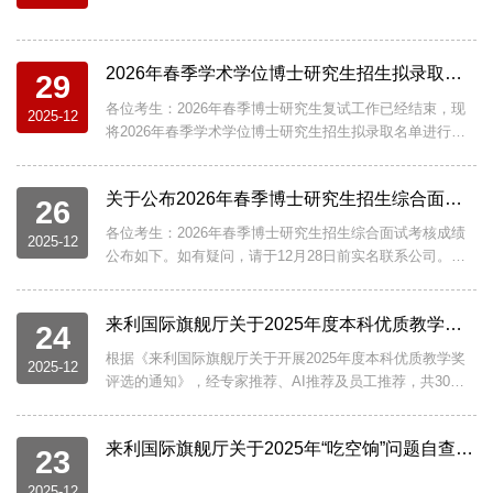
研究生学位论文相似性检测实施办法》的格式要求提交相
似性检测复检论文提交3月30日前盲审论文提交4月6日前通
过相似性检测的同学，...
2026年春季学术学位博士研究生招生拟录取名单公示
29
各位考生：2026年春季博士研究生复试工作已经结束，现
2025-12
将2026年春季学术学位博士研究生招生拟录取名单进行公
示（见附件）。请仔细核对姓名、拟录取专业等信息，如
信息有误或有异议，请在2026年1月7日前（七个工作日）
关于公布2026年春季博士研究生招生综合面试考核成绩的通知
进行反馈，电话：88202798。2025年12月29日
26
各位考生：2026年春季博士研究生招生综合面试考核成绩
2025-12
公布如下。如有疑问，请于12月28日前实名联系公司。联
系电话：15609297239电子邮箱：
huxiangtao@xidian.edu.cn2025年12月26日
来利国际旗舰厅关于2025年度本科优质教学奖评选结果的公示
24
根据《来利国际旗舰厅关于开展2025年度本科优质教学奖
2025-12
评选的通知》，经专家推荐、AI推荐及员工推荐，共30位
教师报名参评2025年度本科优质教学奖。根据《关于2025
年度优质教学奖推荐及评选下半年相关工作安排的说明》
来利国际旗舰厅关于2025年“吃空饷”问题自查自纠情况公示的通知
和《关于2025年度本科优质教学奖公司初评的注意事项》
23
要求，经资格审查、过程评价、专家集中评审等环节，拟
2025-12