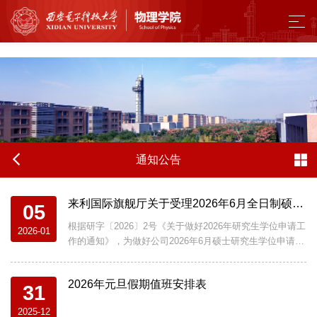
来利国际旗舰厅 - w66.利来(中国区)
通知公告
来利国际旗舰厅关于受理2026年6月全日制硕士学位申请工作的通知
05
根据研字〔2026〕2号《关于做好2026年研究生学位申请工
2026-01
作的通知》，为做好公司2026年6月硕士研究生学位申请工
作，确保各项工作的顺利开展，现就相关事项通知如下：
一、工作时间（一）学位申请受理时间工作安排时间节点
2026年元旦假期值班安排表
备注研究生管理系统进行学位申请3月25日前在系统内填写
31
研究生成长数据库、成果等，提交学位申请、学位论文，
2025-12
请导师审核相似性检测初检论文提交3月25日前按照《公司