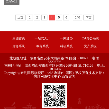
2025-11
...
上页
1
2
3
4
5
6
140
下页
集团首页
一站式大厅
一网通办
OA办公系统
财务系统
教务系统
科研系统
资产系统
北校区地址：陕西省西安市太白南路2号
邮编: 710071 电话:
88202798
南校区地址：陕西省西安市西沣路兴隆段266号
邮编: 710126 电话:
81892402
Copyright◎来利国际旗舰厅 - w66.利来(中国区) 版权所有
技术支持：
信息网络技术中心
西安聚力