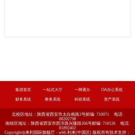
集团首页
一站式大厅
一网通办
OA办公系统
财务系统
教务系统
科研系统
资产系统
北校区地址：陕西省西安市太白南路2号
邮编: 710071 电话:
88202798
南校区地址：陕西省西安市西沣路兴隆段266号
邮编: 710126 电话:
81892402
Copyright◎来利国际旗舰厅 - w66.利来(中国区) 版权所有
技术支持：