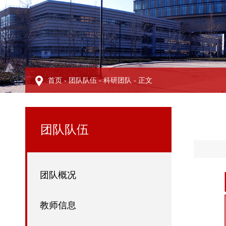
首页
-
团队队伍
-
科研团队
- 正文
团队队伍
团队概况
教师信息