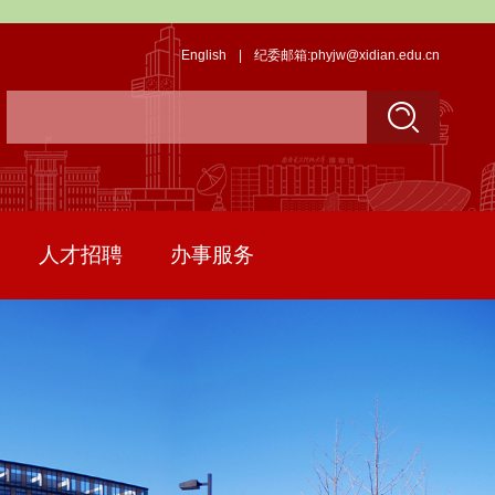
English
|
纪委邮箱:phyjw@xidian.edu.cn
人才招聘
办事服务