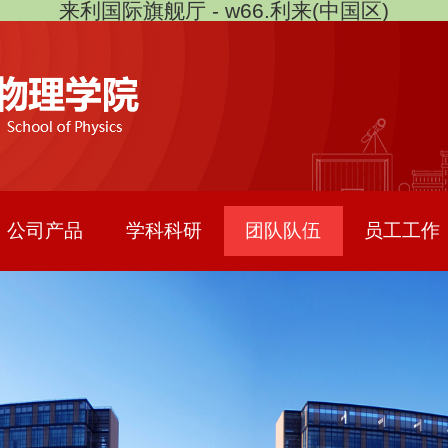
来利国际旗舰厅 - w66.利来(中国区)
公司产品
学科科研
团队队伍
员工工作