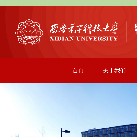
首页
关于我们