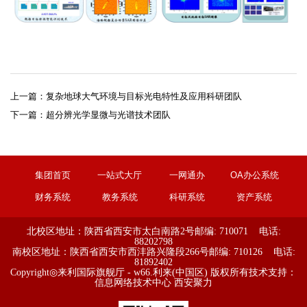
上一篇：
复杂地球大气环境与目标光电特性及应用科研团队
下一篇：
超分辨光学显微与光谱技术团队
集团首页
一站式大厅
一网通办
OA办公系统
财务系统
教务系统
科研系统
资产系统
北校区地址：陕西省西安市太白南路2号
邮编: 710071 电话:
88202798
南校区地址：陕西省西安市西沣路兴隆段266号
邮编: 710126 电话:
81892402
Copyright◎来利国际旗舰厅 - w66.利来(中国区) 版权所有
技术支持：
信息网络技术中心
西安聚力