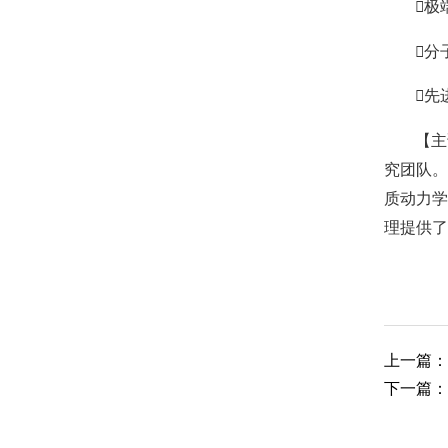

极

分

先
【主
究团队。
质动力学
理提供了关
上一篇：
下一篇：