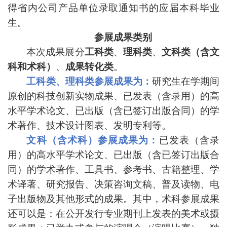
得省内公司产品单位录取通知书的应届本科毕业
生
。
参展成果类别
本次成果展分
工科类
、
理科类
、
文科类（含文
科和术科）
、
成果转化类
。
工科类、
理科类参展成果为：
研究生在学期间
原创的科技创
新实
物成果、
已发表（含录用）的高
水平学术论文、已出版（含
已签订出版合同）
的学
术著作、技术设计图表、发明专利等。
文科（
含术科）参展成果为：
已发表（含录
用）的高水平学
术论文、
已出版（含已签订出版合
同）的学术著作、工具书、参
考书、
古籍整理、学
术译著、研究报告、决策咨询文稿、普及读
物、
电
子出版物及其他形式的成果。其中，术科参展成果
还可以
是：
在公开发行专业期刊上发表的美术或摄