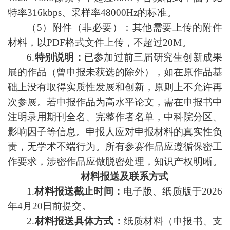
特率316kbps、采样率48000Hz的标准。
（5）附件（非必要）：其他需要上传的附件
材料，以PDF格式文件上传，不超过20M。
6.
特别说明：
已参加过前三届研究生创新成果
展的作品（曾申报未获选的除外），如在原作品基
础上没有取得实质性发展和创新，原则上不允许再
次参展。若申报作品为高水平论文，需在申报书中
注明录用期刊全名、完整作者名单，中科院分区、
影响因子等信息。申报人应对申报材料的真实性负
责，无学术不端行为。所有参赛作品应遵循保密工
作要求，涉密作品应
做脱密
处理，知识产权明晰。
材料报送及联系方式
1.
材料报送截止时间：
电子版
、纸
质版
于202
6
年
4
月
2
0
日前提
交。
2.
材料报送具体方式：
纸质材料（申报书、支