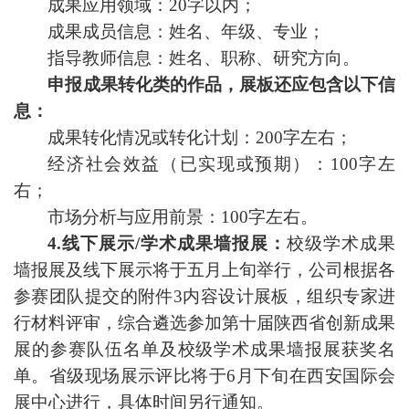
成果应用领域：20字以内；
成果成员信息：姓名、年级、专业；
指导教师信息：姓名、职称、研究方向。
申报成果转化类的作品，展板还应包含以下信
息：
成果转化情况或转化计划：
200字左右；
经济社会效益（已实现或预期）：100字左
右；
市场分析与应用前景：100字左右。
4.线下展示/学术成果墙报展：
校级学术成果
墙报展及线下展示将于五月
上
旬举行，公司根据各
参赛团队提交的附件
3
内容设计展板，组织专家进
行
材料评审
，综合遴选参加第
十
届陕西省创新成果
展的参赛队伍名单及校级学术成果墙报展获奖名
单。
省级
现场展示评比将于
6月下旬在西安国际会
展中心进
行，
具体时间另行通知
。