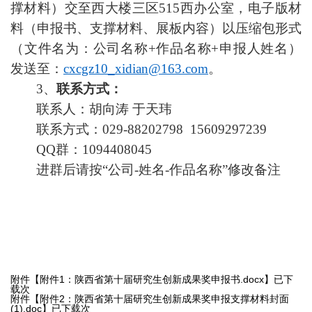
撑材料）交至西大楼三区515西办公室，电子版材
料（申报书、支撑材料、展板内容）以压缩包形式
（文件名为：公司名称+作品名称+申报人姓名）
发送至：
cxcgz10_xidian@163.com
。
3、
联系方式：
联系人：胡向涛 于天玮
联系方式：029-
88202798  15609297239
QQ
群：
1094408045
进群后请按
“
公司-姓名-作品名称
”
修改备注
附件【
附件1：陕西省第十届研究生创新成果奖申报书.docx
】已下
载
次
附件【
附件2：陕西省第十届研究生创新成果奖申报支撑材料封面
(1).doc
】已下载
次