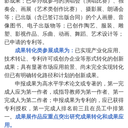
影成果；已举办或参
与的演唱会（
演唱比赛）、独
奏会、画展（艺术
类创作
比赛）、
摄影展、
朗诵会
等；已出版（含已签订出版合同）的个人画册、
音
像图书、
电子出版物等；已创作陶艺、服装、雕
塑、影视作品、
乐曲、
动画、舞蹈、艺术设计等；
已申请的专利等。
成果转化类参展成果为：
已实现产业化应用、
技术转让、专
利许可或创办企业等形式转化的创新
成果；
具有显著市场应用前
景、
尚未完全实现转化
但已有明确转化路径和计划的创新成果。
申报成果为高水平学术论文或专著的，
第一完
成人应为第一
作者，
或指导教师为第一作者、第一
完成人为第二作者；申报成
果为专利的，
应已获得
专利授权，第一完成人排名
前三且在
员工
中排第
一。
成果展作品应重点突出研究成果转化和成果应
用
。