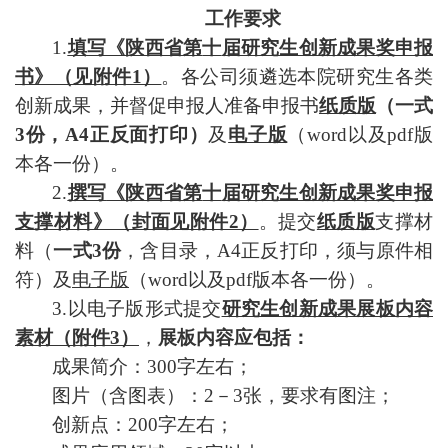
工作要求
1.
填写《陕西省第
十
届研究生创新成果奖申报
书》（见附件1）
。各公司须遴选本院研究生各
类
创新
成果，并督促申报人准备申报书
纸质版
（一式
3份，A4正反面打印）
及
电子版
（word以及pdf版
本各
一份）。
2.
撰写
《陕西省第
十
届研究生创新成果奖申报
支撑材料》（封面见附件2）
。提交
纸质版
支撑材
料（
一式3份
，含目录，A4正反打印，须与原件相
符）及
电子版
（word以及pdf版本各一份）。
3.
以电子版形式
提交
研究生创新成果展板内容
素材（
附件3
）
，
展板内容
应
包括：
成果简介：300字左右；
图片（含图表）：2－3张，要求有图注；
创新点：200字左右；