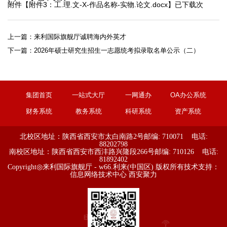
附件【
附件3：工.理.文-X-作品名称-实物.论文.docx
】已下载
次
上一篇：
来利国际旗舰厅诚聘海内外英才
下一篇：
2026年硕士研究生招生一志愿统考拟录取名单公示（二）
集团首页
一站式大厅
一网通办
OA办公系统
财务系统
教务系统
科研系统
资产系统
北校区地址：陕西省西安市太白南路2号
邮编: 710071 电话:
88202798
南校区地址：陕西省西安市西沣路兴隆段266号
邮编: 710126 电话:
81892402
Copyright◎来利国际旗舰厅 - w66.利来(中国区) 版权所有
技术支持：
信息网络技术中心
西安聚力