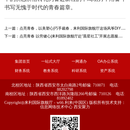
书写无愧于时代的青春篇章。
上一篇：
点亮青春，以美塑心|巧手裁春，来利国际旗舰厅这场风筝DIY“纸”为你！
下一篇：
点亮青春 以劳健心|来利国际旗舰厅赴“晨星社工”开展志愿服务活动
集团首页
一站式大厅
一网通办
OA办公系统
财务系统
教务系统
科研系统
资产系统
北校区地址：陕西省西安市太白南路2号
邮编: 710071 电话:
88202798
南校区地址：陕西省西安市西沣路兴隆段266号
邮编: 710126 电话:
81892402
Copyright◎来利国际旗舰厅 - w66.利来(中国区) 版权所有
技术支持：
信息网络技术中心
西安聚力