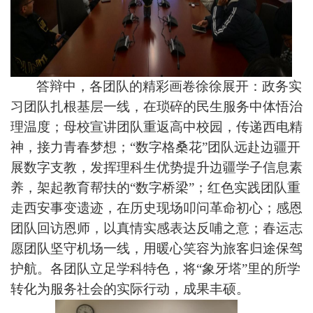
答辩中，各团队的精彩画卷徐徐展开：政务实
习团队扎根基层一线，在琐碎的民生服务中体悟治
理温度；母校宣讲团队重返高中校园，传递西电精
神，接力青春梦想；“数字格桑花”团队远赴边疆开
展数字支教，发挥理科生优势提升边疆学子信息素
养，架起教育帮扶的“数字桥梁”；红色实践团队重
走西安事变遗迹，在历史现场叩问革命初心；感恩
团队回访恩师，以真情实感表达反哺之意；春运志
愿团队坚守机场一线，用暖心笑容为旅客归途保驾
护航。各团队立足学科特色，将“象牙塔”里的所学
转化为服务社会的实际行动，成果丰硕
。