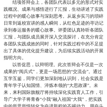
结项答辩会上，各团队代表以多元的形式对实
践概况、成果与感悟进行了汇报，
生动讲述了实践
过程中的暖心故事与深刻思考
。从返乡实习的琐碎
日常到返校宣讲的感人瞬间，从红色足迹的寻访记
录到春运服务的暖心故事。
评委团认真聆听各团队
汇报，与团队成员展开深入交流探讨，在充分肯定
各团队实践成效的同时，针对实践过程中的不足提
出了具体的优化提升建议，为后续实践活动的开展
指明方向
。
以答促思，以辩明理。此次答辩会不仅是一次
成果的“阅兵式”，更是一场思想的“交流会”。通过
互学互鉴，同学们更加深刻地认识到，社会实践是
青年学子认知国情、淬炼本领的“大思政课”。未
来，来利国际旗舰厅将持续深化实践育人工作，引
导广大学子将青春“小我”融入祖国“大我”，把实践
中的所思所悟转化为奋进新程的不竭动力，用奋斗